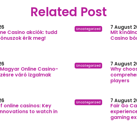
Related Post
26
7 August 2
Uncategorized
ne Casino akciók: tudd
Mit kínáln
ónuszok érik meg!
Casino bó
26
7 August 2
Uncategorized
a Magyar Online Casino-
Why choose
ezésre váró izgalmak
comprehen
players
26
7 August 2
Uncategorized
f online casinos: Key
Fair Go Ca
innovations to watch in
experience
gaming ex