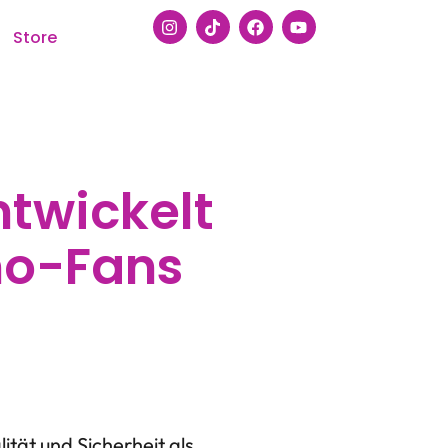
Store
ntwickelt
ino-Fans
lität und Sicherheit als