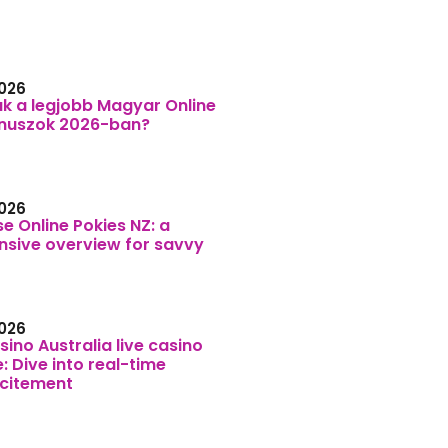
026
ak a legjobb Magyar Online
nuszok 2026-ban?
026
 Online Pokies NZ: a
sive overview for savvy
026
sino Australia live casino
: Dive into real-time
citement