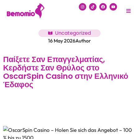
Uncategorized
16 May 2026
Author
Παίξετε Σαν Επαγγελματίας,
Κερδήστε Σαν Θρύλος στο
OscarSpin Casino στην Ελληνικό
Έδαφος