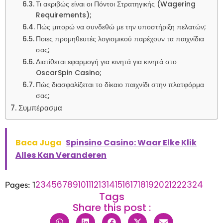
Τι ακριβώς είναι οι Πόντοι Στρατηγικής (Wagering
Requirements);
Πώς μπορώ να συνδεθώ με την υποστήριξη πελατών;
Ποιες προμηθευτές λογισμικού παρέχουν τα παιχνίδια
σας;
Διατίθεται εφαρμογή για κινητά για κινητά στο
OscarSpin Casino;
Πώς διασφαλίζεται το δίκαιο παιχνίδι στην πλατφόρμα
σας;
Συμπέρασμα
Baca Juga
Spinsino Casino: Waar Elke Klik
Alles Kan Veranderen
2
3
4
5
6
7
8
9
10
11
12
13
14
15
16
17
18
19
20
21
22
23
24
Pages:
1
Tags
Share this post :