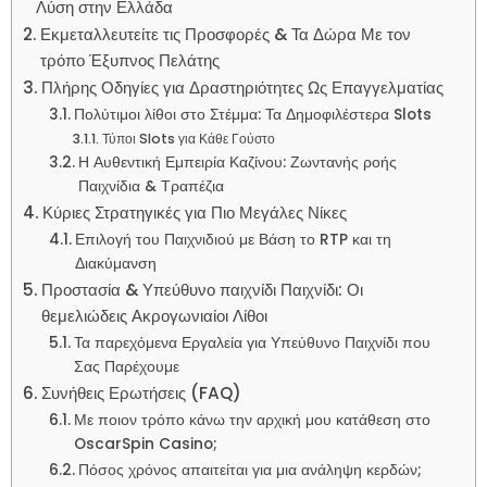
Λύση στην Ελλάδα
Εκμεταλλευτείτε τις Προσφορές & Τα Δώρα Με τον
τρόπο Έξυπνος Πελάτης
Πλήρης Οδηγίες για Δραστηριότητες Ως Επαγγελματίας
Πολύτιμοι λίθοι στο Στέμμα: Τα Δημοφιλέστερα Slots
Τύποι Slots για Κάθε Γούστο
Η Αυθεντική Εμπειρία Καζίνου: Ζωντανής ροής
Παιχνίδια & Τραπέζια
Κύριες Στρατηγικές για Πιο Μεγάλες Νίκες
Επιλογή του Παιχνιδιού με Βάση το RTP και τη
Διακύμανση
Προστασία & Υπεύθυνο παιχνίδι Παιχνίδι: Οι
θεμελιώδεις Ακρογωνιαίοι Λίθοι
Τα παρεχόμενα Εργαλεία για Υπεύθυνο Παιχνίδι που
Σας Παρέχουμε
Συνήθεις Ερωτήσεις (FAQ)
Με ποιον τρόπο κάνω την αρχική μου κατάθεση στο
OscarSpin Casino;
Πόσος χρόνος απαιτείται για μια ανάληψη κερδών;