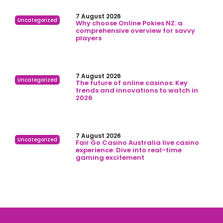
7 August 2026
Uncategorized
Why choose Online Pokies NZ: a
comprehensive overview for savvy
players
7 August 2026
Uncategorized
The future of online casinos: Key
trends and innovations to watch in
2026
7 August 2026
Uncategorized
Fair Go Casino Australia live casino
experience: Dive into real-time
gaming excitement