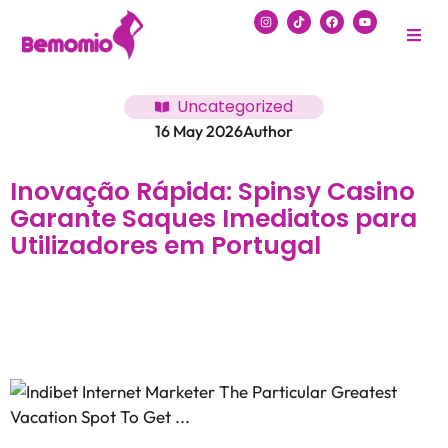
Uncategorized
16 May 2026
Author
Inovação Rápida: Spinsy Casino
Garante Saques Imediatos para
Utilizadores em Portugal