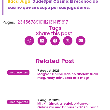
Baca Juga
DudeSpin Casino: El reconocido
casino que se ocupa por sus jugadores.
2
3
4
5
6
7
8
9
10
11
12
13
14
15
16
17
Pages:
1
Tags
Share this post :
Related Post
7 August 2026
Uncategorized
Magyar Online Casino akciók: tudd
meg, mely bónuszok érik meg!
7 August 2026
Uncategorized
Mit kínálnak a legjobb Magyar
Online Casino bónuszok 2026-ban?