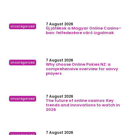
7 August 2026
Uncategorized
Új játékok a Magyar Online Casino-
ban: felfedezésre váró izgalmak
7 August 2026
Uncategorized
Why choose Online Pokies NZ: a
comprehensive overview for savvy
players
7 August 2026
Uncategorized
The future of online casinos: Key
trends and innovations to watch in
2026
7 August 2026
Uncategorized