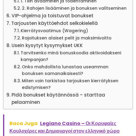
1. Tilin avaaminen ja todentaminen
2. Rahojen lisääminen ja bonuksen valitseminen
VIP-ohjelma ja toistuvat bonukset
Tarjousten käyttöehdot selkokielellä
Kierrätysvaatimus (Wagering)
Rajoituksen alaiset pelit ja maksimivoitto
Usein kysytyt kysymykset UKK
Tarvitsenko minä bonuskoodia aktivoidakseni
kampanjan?
Onko mahdollista lunastaa useamman
bonuksen samanaikaisesti?
Miten voin tarkistaa tarjouksen kierrätyksen
edistymisen?
Pidä bonukset käytännössä – starttaa
pelaaminen
Baca Juga
Legiano Casino – Οι Κορυφαίες
Κουλοχέρες και Δημιουργοί στον ελληνικό χώρο