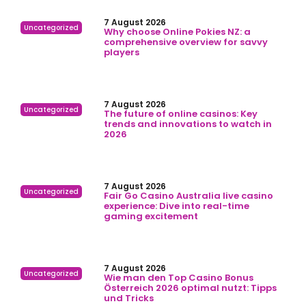
7 August 2026
Uncategorized
Why choose Online Pokies NZ: a
comprehensive overview for savvy
players
7 August 2026
Uncategorized
The future of online casinos: Key
trends and innovations to watch in
2026
7 August 2026
Uncategorized
Fair Go Casino Australia live casino
experience: Dive into real-time
gaming excitement
7 August 2026
Uncategorized
Wie man den Top Casino Bonus
Österreich 2026 optimal nutzt: Tipps
und Tricks