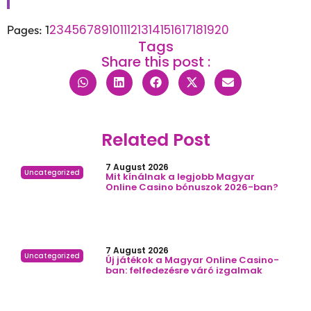
2
3
4
5
6
7
8
9
10
11
12
13
14
15
16
17
18
19
20
Pages:
1
Tags
Share this post :
Related Post
7 August 2026
Uncategorized
Mit kínálnak a legjobb Magyar
Online Casino bónuszok 2026-ban?
7 August 2026
Uncategorized
Új játékok a Magyar Online Casino-
ban: felfedezésre váró izgalmak