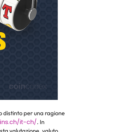
 distinto per una ragione
ins.ch/it-ch/
. In
sta valutazione, valuto