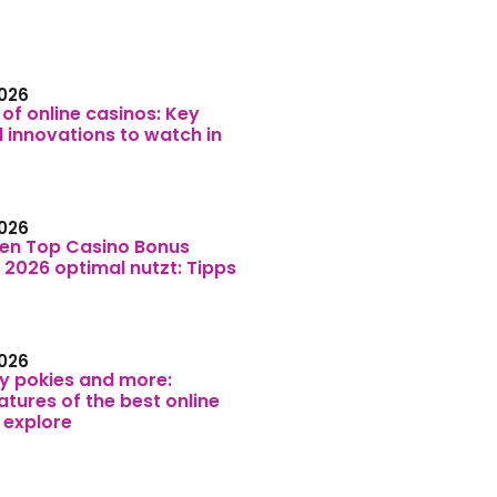
026
 of online casinos: Key
 innovations to watch in
026
en Top Casino Bonus
 2026 optimal nutzt: Tipps
026
y pokies and more:
atures of the best online
 explore