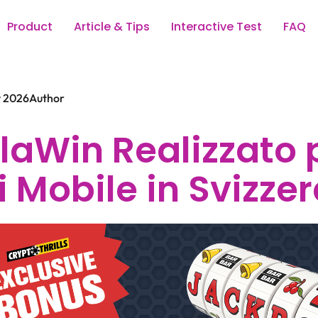
Product
Article & Tips
Interactive Test
FAQ
y 2026
Author
laWin Realizzato p
 Mobile in Svizze