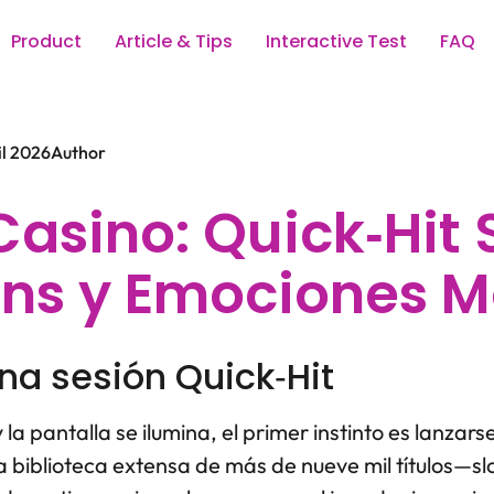
Product
Article & Tips
Interactive Test
FAQ
il 2026
Author
asino: Quick‑Hit S
ns y Emociones M
 una sesión Quick‑Hit
 la pantalla se ilumina, el primer instinto es lanzar
a biblioteca extensa de más de nueve mil títulos—sl