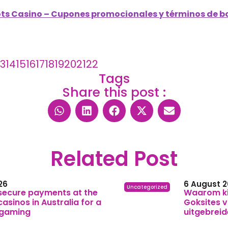
ots Casino – Cupones promocionales y términos de b
13
14
15
16
17
18
19
20
21
22
Tags
Share this post :
Related Post
26
6 August 
Uncategorized
secure payments at the
Waarom ki
casinos in Australia for a
Goksites 
 gaming
uitgebreid