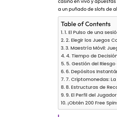
casino en vivo y apuesta
a un puñado de slots de 
Table of Contents
1. El Pulso de una sesi
2. Elegir los Juegos 
3. Maestría Móvil: Ju
4. Tiempo de Decisió
5. Gestión del Riesgo
6. Depósitos Instant
7. Criptomonedas: La
8. Estructuras de Re
9. El Perfil del Juga
¡Obtén 200 Free Spin