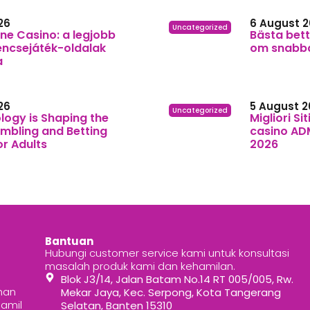
26
6 August 
Uncategorized
ne Casino: a legjobb
Bästa betti
rencsejáték-oldalak
om snabba 
a
26
5 August 2
Uncategorized
ogy is Shaping the
Migliori Si
mbling and Betting
casino ADM
or Adults
2026
Bantuan
Hubungi customer service kami untuk konsultasi
masalah produk kami dan kehamilan.
Blok J3/14, Jalan Batam No.14 RT 005/005, Rw.
han
Mekar Jaya, Kec. Serpong, Kota Tangerang
hamil
Selatan, Banten 15310