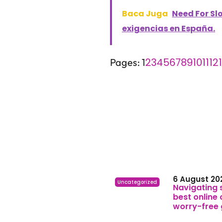
Baca Juga
Need For Sl
exigencias en España.
2
3
4
5
6
7
8
9
10
11
12
Pages:
1
6 August 20
Uncategorized
Navigating 
best online 
worry-free