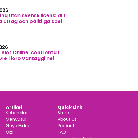
2026
ng utan svensk licens: allt
uttag och pålitliga spel
026
ti Slot Online: confronta i
 e i loro vantaggi nel
Artikel
Quick Link
Kehamilan
Store
Menyusui
About Us
Gaya Hidup
Product
Gizi
FAQ