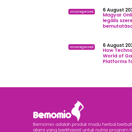
6 August 20
Uncategorized
Magyar Onli
legális sze
bemutatás
6 August 20
Uncategorized
How Technol
World of Ga
Platforms f
Bemomio adalah produk madu herbal berba
alami yang berkhasiat untuk nutrisi program 