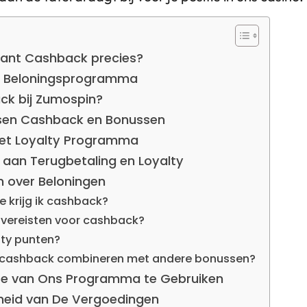
tant Cashback precies?
et Beloningsprogramma
ck bij Zumospin?
sen Cashback en Bonussen
Het Loyalty Programma
n aan Terugbetaling en Loyalty
 over Beloningen
e krijg ik cashback?
svereisten voor cashback?
lty punten?
m cashback combineren met andere bonussen?
te van Ons Programma te Gebruiken
jkheid van De Vergoedingen