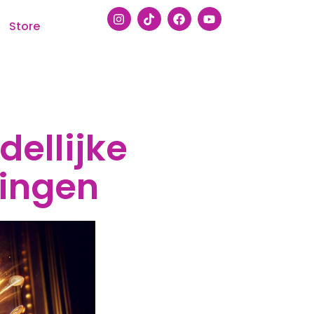
Store
ellijke
ingen