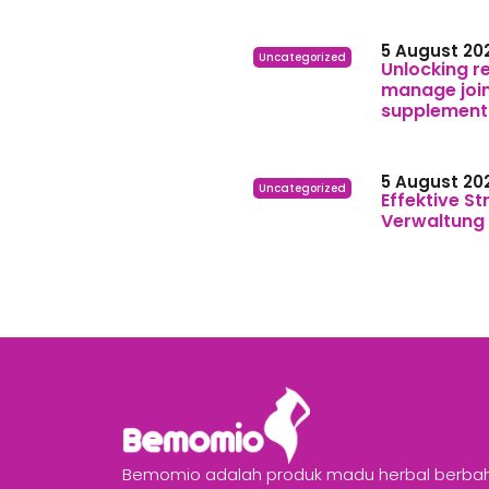
5 August 20
Uncategorized
Unlocking r
manage join
supplement
5 August 20
Uncategorized
Effektive St
Verwaltung 
Bemomio adalah produk madu herbal berba