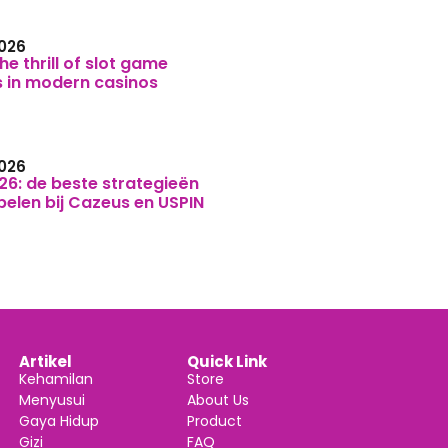
026
he thrill of slot game
 in modern casinos
026
26: de beste strategieën
pelen bij Cazeus en USPIN
Artikel
Quick Link
Kehamilan
Store
Menyusui
About Us
Gaya Hidup
Product
Gizi
FAQ