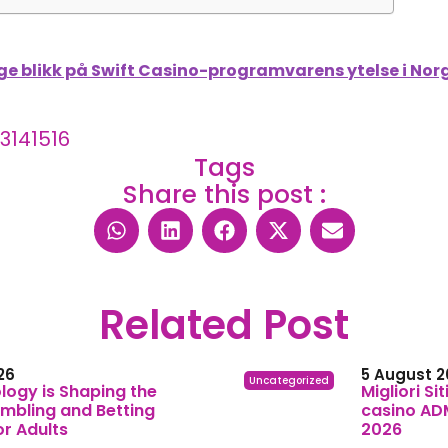
ge blikk på Swift Casino-programvarens ytelse i Nor
13
14
15
16
Tags
Share this post :
Related Post
26
5 August 2
Uncategorized
ogy is Shaping the
Migliori Si
mbling and Betting
casino ADM
or Adults
2026