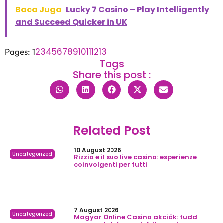
Baca Juga
Lucky 7 Casino – Play Intelligently
and Succeed Quicker in UK
2
3
4
5
6
7
8
9
10
11
12
13
Pages:
1
Tags
Share this post :
Related Post
10 August 2026
Uncategorized
Rizzio e il suo live casino: esperienze
coinvolgenti per tutti
7 August 2026
Uncategorized
Magyar Online Casino akciók: tudd