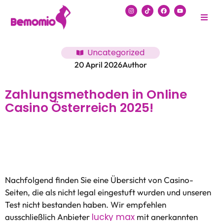
Uncategorized
20 April 2026
Author
Zahlungsmethoden in Online
Casino Österreich 2025!
Nachfolgend finden Sie eine Übersicht von Casino-
Seiten, die als nicht legal eingestuft wurden und unseren
Test nicht bestanden haben. Wir empfehlen
lucky max
ausschließlich Anbieter
mit anerkannten