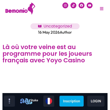
Uncategorized
16 May 2026
Author
Là où votre veine est au
programme pour les joueurs
français avec Yoyo Casino