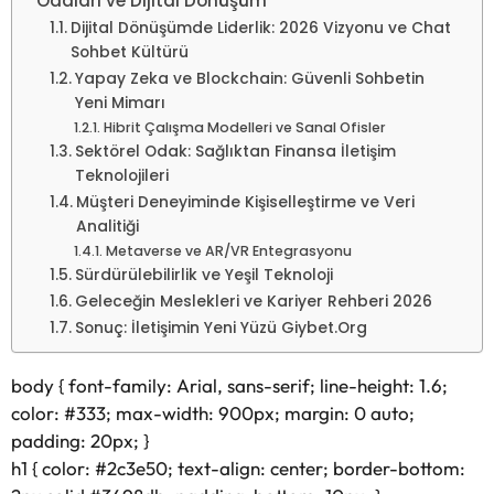
Odaları ve Dijital Dönüşüm
Dijital Dönüşümde Liderlik: 2026 Vizyonu ve Chat
Sohbet Kültürü
Yapay Zeka ve Blockchain: Güvenli Sohbetin
Yeni Mimarı
Hibrit Çalışma Modelleri ve Sanal Ofisler
Sektörel Odak: Sağlıktan Finansa İletişim
Teknolojileri
Müşteri Deneyiminde Kişiselleştirme ve Veri
Analitiği
Metaverse ve AR/VR Entegrasyonu
Sürdürülebilirlik ve Yeşil Teknoloji
Geleceğin Meslekleri ve Kariyer Rehberi 2026
Sonuç: İletişimin Yeni Yüzü Giybet.Org
body { font-family: Arial, sans-serif; line-height: 1.6;
color: #333; max-width: 900px; margin: 0 auto;
padding: 20px; }
h1 { color: #2c3e50; text-align: center; border-bottom: