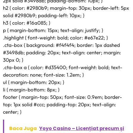
2px solid #3498db; padding-bottom: 10px; }
h2 { color: #2980b9; margin-top: 30px; border-left: 5px
solid #2980b9; padding-left: 10px; }
h3 { color: #16a085; }
p { margin-bottom: 15px; text-align: justify; }
.highlight { font-weight: bold; color: #e67e22; }
.cta-box { background: #f4f4f4; border: 1px dashed
#3498db; padding: 20px; text-align: center; margin:
30px 0; }
.cta-box a { color: #d35400; font-weight: bold; text-
decoration: none; font-size: 1.2em; }
ul { margin-bottom: 20px; }
li { margin-bottom: 8px; }
footer { margin-top: 50px; font-size: 0.9em; border-
top: 1px solid #ccc; padding-top: 20px; text-align:
center; }
Baca Juga
Yoyo Casino – Licențiat precum și