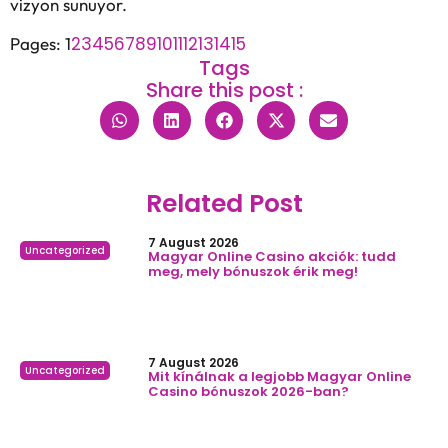
vizyon sunuyor.
2
3
4
5
6
7
8
9
10
11
12
13
14
15
Pages:
1
Tags
Share this post :
Related Post
7 August 2026
Uncategorized
Magyar Online Casino akciók: tudd
meg, mely bónuszok érik meg!
7 August 2026
Uncategorized
Mit kínálnak a legjobb Magyar Online
Casino bónuszok 2026-ban?