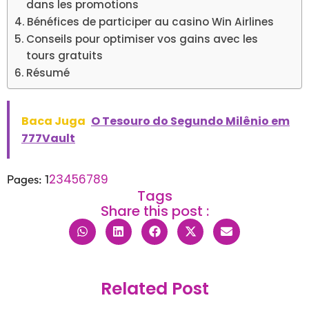
dans les promotions
Bénéfices de participer au casino Win Airlines
Conseils pour optimiser vos gains avec les
tours gratuits
Résumé
Baca Juga
O Tesouro do Segundo Milênio em
777Vault
2
3
4
5
6
7
8
9
Pages:
1
Tags
Share this post :
Related Post