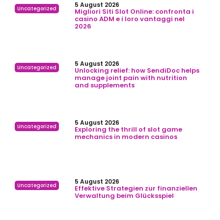
5 August 2026
Uncategorized
Migliori Siti Slot Online: confronta i
casino ADM e i loro vantaggi nel
2026
5 August 2026
Uncategorized
Unlocking relief: how SendiDoc helps
manage joint pain with nutrition
and supplements
5 August 2026
Uncategorized
Exploring the thrill of slot game
mechanics in modern casinos
5 August 2026
Uncategorized
Effektive Strategien zur finanziellen
Verwaltung beim Glücksspiel