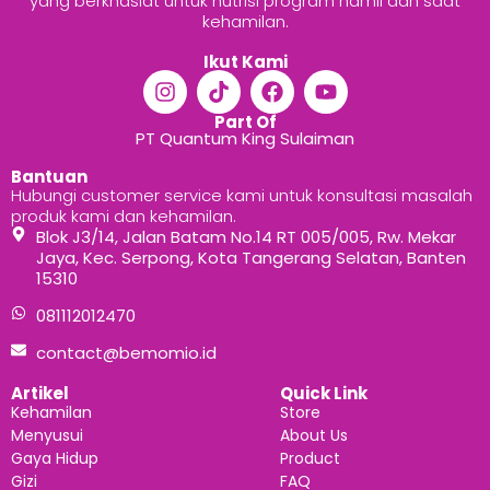
yang berkhasiat untuk nutrisi program hamil dan saat
kehamilan.
Ikut Kami
Part Of
PT Quantum King Sulaiman
Bantuan
Hubungi customer service kami untuk konsultasi masalah
produk kami dan kehamilan.
Blok J3/14, Jalan Batam No.14 RT 005/005, Rw. Mekar
Jaya, Kec. Serpong, Kota Tangerang Selatan, Banten
15310
081112012470
contact@bemomio.id
Artikel
Quick Link
Kehamilan
Store
Menyusui
About Us
Gaya Hidup
Product
Gizi
FAQ