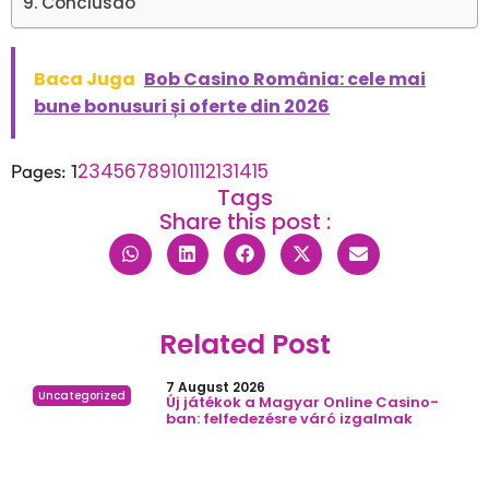
Conclusão
Baca Juga
Bob Casino România: cele mai
bune bonusuri și oferte din 2026
2
3
4
5
6
7
8
9
10
11
12
13
14
15
Pages:
1
Tags
Share this post :
Related Post
7 August 2026
Uncategorized
Új játékok a Magyar Online Casino-
ban: felfedezésre váró izgalmak