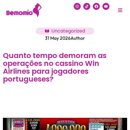
Uncategorized
31 May 2026
Author
Quanto tempo demoram as
operações no cassino Win
Airlines para jogadores
portugueses?