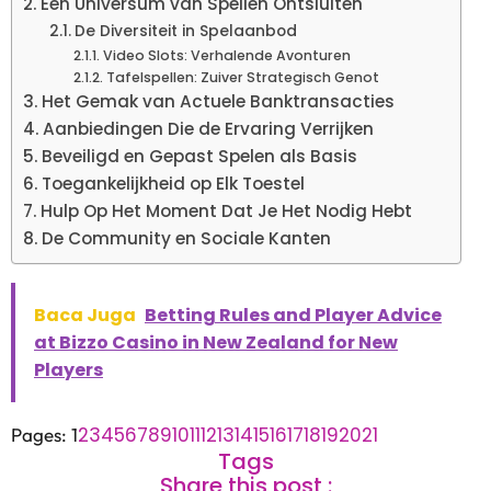
Een Universum van Spellen Ontsluiten
De Diversiteit in Spelaanbod
Video Slots: Verhalende Avonturen
Tafelspellen: Zuiver Strategisch Genot
Het Gemak van Actuele Banktransacties
Aanbiedingen Die de Ervaring Verrijken
Beveiligd en Gepast Spelen als Basis
Toegankelijkheid op Elk Toestel
Hulp Op Het Moment Dat Je Het Nodig Hebt
De Community en Sociale Kanten
Baca Juga
Betting Rules and Player Advice
at Bizzo Casino in New Zealand for New
Players
2
3
4
5
6
7
8
9
10
11
12
13
14
15
16
17
18
19
20
21
Pages:
1
Tags
Share this post :