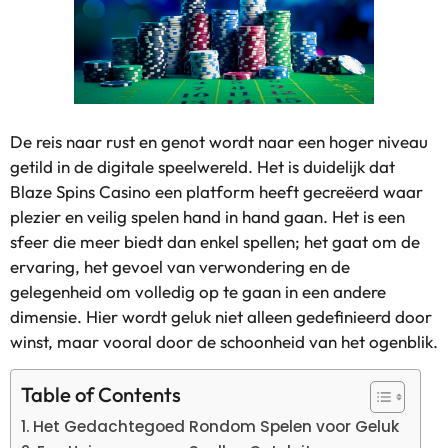
De reis naar rust en genot wordt naar een hoger niveau
getild in de digitale speelwereld. Het is duidelijk dat
Blaze Spins Casino een platform heeft gecreëerd waar
plezier en veilig spelen hand in hand gaan. Het is een
sfeer die meer biedt dan enkel spellen; het gaat om de
ervaring, het gevoel van verwondering en de
gelegenheid om volledig op te gaan in een andere
dimensie. Hier wordt geluk niet alleen gedefinieerd door
winst, maar vooral door de schoonheid van het ogenblik.
Table of Contents
Het Gedachtegoed Rondom Spelen voor Geluk