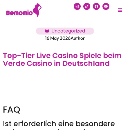
Uncategorized
16 May 2026
Author
Top-Tier Live Casino Spiele beim
Verde Casino in Deutschland
FAQ
Ist erforderlich eine besondere