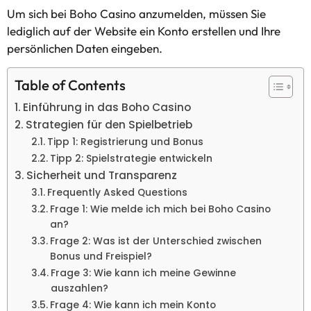
Um sich bei Boho Casino anzumelden, müssen Sie
lediglich auf der Website ein Konto erstellen und Ihre
persönlichen Daten eingeben.
Table of Contents
Einführung in das Boho Casino
Strategien für den Spielbetrieb
Tipp 1: Registrierung und Bonus
Tipp 2: Spielstrategie entwickeln
Sicherheit und Transparenz
Frequently Asked Questions
Frage 1: Wie melde ich mich bei Boho Casino
an?
Frage 2: Was ist der Unterschied zwischen
Bonus und Freispiel?
Frage 3: Wie kann ich meine Gewinne
auszahlen?
Frage 4: Wie kann ich mein Konto