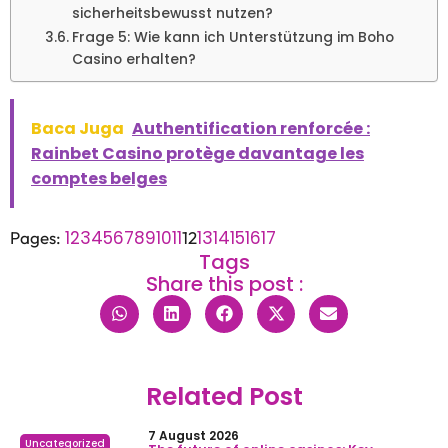
sicherheitsbewusst nutzen?
Frage 5: Wie kann ich Unterstützung im Boho
Casino erhalten?
Baca Juga
Authentification renforcée :
Rainbet Casino protège davantage les
comptes belges
1
2
3
4
5
6
7
8
9
10
11
13
14
15
16
17
Pages:
12
Tags
Share this post :
Related Post
7 August 2026
Uncategorized