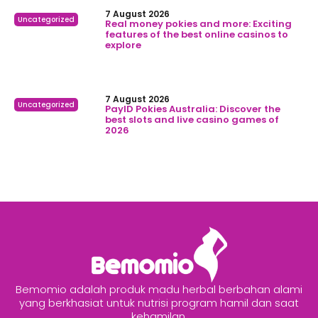
7 August 2026
Uncategorized
Real money pokies and more: Exciting
features of the best online casinos to
explore
7 August 2026
Uncategorized
PayID Pokies Australia: Discover the
best slots and live casino games of
2026
Bemomio adalah produk madu herbal berbahan alami
yang berkhasiat untuk nutrisi program hamil dan saat
kehamilan.