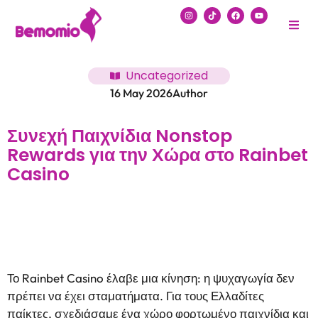
Uncategorized
16 May 2026
Author
Συνεχή Παιχνίδια Nonstop
Rewards για την Χώρα στο Rainbet
Casino
Το Rainbet Casino έλαβε μια κίνηση: η ψυχαγωγία δεν
πρέπει να έχει σταματήματα. Για τους Ελλαδίτες
παίκτες, σχεδιάσαμε ένα χώρο φορτωμένο παιχνίδια και