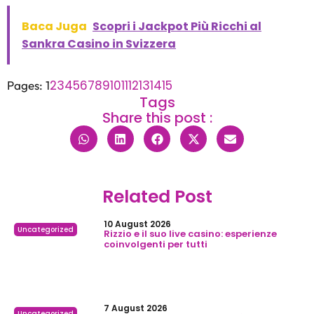
Baca Juga
Scopri i Jackpot Più Ricchi al
Sankra Casino in Svizzera
2
3
4
5
6
7
8
9
10
11
12
13
14
15
Pages:
1
Tags
Share this post :
Related Post
10 August 2026
Uncategorized
Rizzio e il suo live casino: esperienze
coinvolgenti per tutti
7 August 2026
Uncategorized