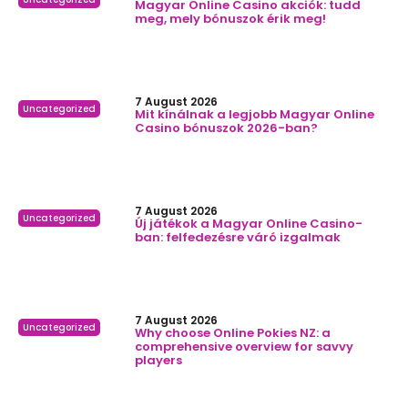
Magyar Online Casino akciók: tudd
meg, mely bónuszok érik meg!
7 August 2026
Uncategorized
Mit kínálnak a legjobb Magyar Online
Casino bónuszok 2026-ban?
7 August 2026
Uncategorized
Új játékok a Magyar Online Casino-
ban: felfedezésre váró izgalmak
7 August 2026
Uncategorized
Why choose Online Pokies NZ: a
comprehensive overview for savvy
players