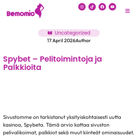
Uncategorized
17 April 2026
Author
Spybet – Pelitoimintoja ja
Palkkioita
Sivustomme on tarkistanut yksityiskohtaisesti uutta
kasinoa, Spybeta. Tämä arvio kattaa sivuston
pelivalikoimat, palkkiot sekä muut kiinteät ominaisuudet.