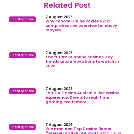
Related Post
7 August 2026
Uncategorized
Why choose Online Pokies NZ: a
comprehensive overview for savvy
players
7 August 2026
Uncategorized
The future of online casinos: Key
trends and innovations to watch in
2026
7 August 2026
Uncategorized
Fair Go Casino Australia live casino
experience: Dive into real-time
gaming excitement
7 August 2026
Uncategorized
Wie man den Top Casino Bonus
Österreich 2026 optimal nutzt: Tipps