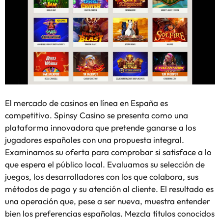
El mercado de casinos en línea en España es
competitivo. Spinsy Casino se presenta como una
plataforma innovadora que pretende ganarse a los
jugadores españoles con una propuesta integral.
Examinamos su oferta para comprobar si satisface a lo
que espera el público local. Evaluamos su selección de
juegos, los desarrolladores con los que colabora, sus
métodos de pago y su atención al cliente. El resultado es
una operación que, pese a ser nueva, muestra entender
bien los preferencias españolas. Mezcla títulos conocidos