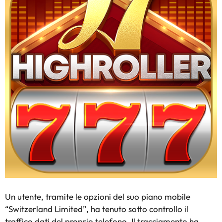
Un utente, tramite le opzioni del suo piano mobile
“Switzerland Limited”, ha tenuto sotto controllo il
traffico dati del proprio telefono. Il tracciamento ha