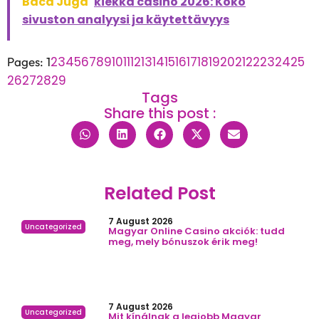
Baca Juga
kiekka casino 2026: Koko
sivuston analyysi ja käytettävyys
2
3
4
5
6
7
8
9
10
11
12
13
14
15
16
17
18
19
20
21
22
23
24
25
Pages:
1
26
27
28
29
Tags
Share this post :
Related Post
7 August 2026
Uncategorized
Magyar Online Casino akciók: tudd
meg, mely bónuszok érik meg!
7 August 2026
Uncategorized
Mit kínálnak a legjobb Magyar