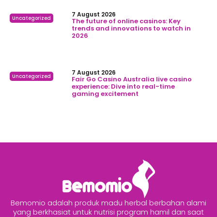
7 August 2026
Uncategorized
The future of online casinos: Key
trends and innovations to watch in
2026
7 August 2026
Uncategorized
Fair Go Casino Australia live casino
experience: Dive into real-time
gaming excitement
Bemomio adalah produk madu herbal berbahan alami
yang berkhasiat untuk nutrisi program hamil dan saat