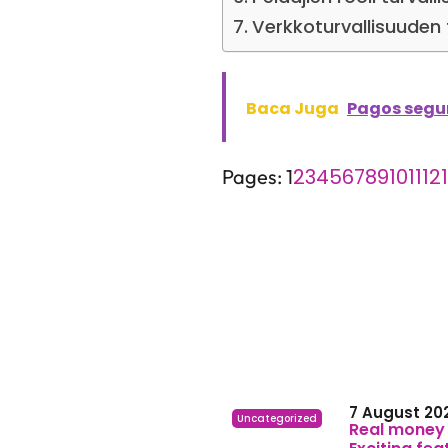
Verkkoturvallisuuden 
Baca Juga
Pagos segur
2
3
4
5
6
7
8
9
10
11
12
Pages:
1
7 August 20
Uncategorized
Real money 