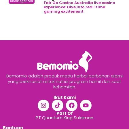
Uncategorized
Fair Go Casino Australia live casino
experience: Dive into real-time
gaming excitement
Bemomio adalah produk madu herbal berbahan alami
yang berkhasiat untuk nutrisi program hamil dan saat
kehamilan.
Ikut Kami
Part Of
PT Quantum King Sulaiman
Bantuan