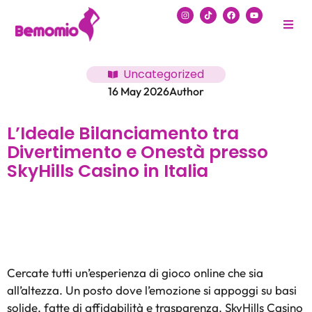
Uncategorized
16 May 2026
Author
L’Ideale Bilanciamento tra
Divertimento e Onestà presso
SkyHills Casino in Italia
Cercate tutti un’esperienza di gioco online che sia
all’altezza. Un posto dove l’emozione si appoggi su basi
solide, fatte di affidabilità e trasparenza. SkyHills Casino