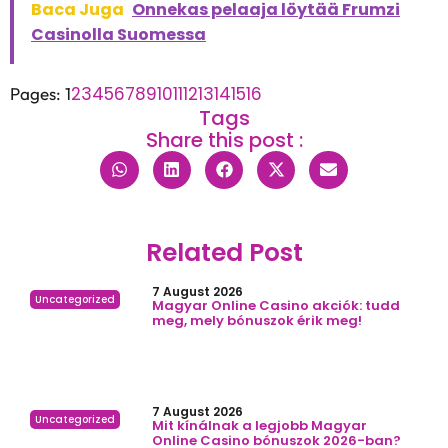
Baca Juga
Onnekas pelaaja löytää Frumzi
Casinolla Suomessa
2
3
4
5
6
7
8
9
10
11
12
13
14
15
16
Pages:
1
Tags
Share this post :
Related Post
7 August 2026
Uncategorized
Magyar Online Casino akciók: tudd
meg, mely bónuszok érik meg!
7 August 2026
Uncategorized
Mit kínálnak a legjobb Magyar
Online Casino bónuszok 2026-ban?