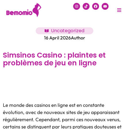
Uncategorized
16 April 2026
Author
Simsinos Casino : plaintes et
problèmes de jeu en ligne
Le monde des casinos en ligne est en constante
évolution, avec de nouveaux sites de jeu apparaissant
régulièrement. Cependant, parmi ces nouveaux venus,
certains se distinguent par leurs pratiques douteuses et