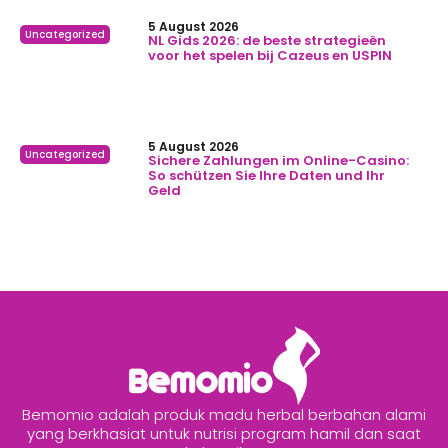
5 August 2026
Uncategorized
NL Gids 2026: de beste strategieën
voor het spelen bij Cazeus en USPIN
5 August 2026
Uncategorized
Sichere Zahlungen im Online-Casino:
So schützen Sie Ihre Daten und Ihr
Geld
Bemomio adalah produk madu herbal berbahan alami
yang berkhasiat untuk nutrisi program hamil dan saat