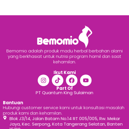
Bemomio adalah produk madu herbal berbahan alami
yang berkhasiat untuk nutrisi program hamil dan saat
kehamilan.
Ikut Kami
Part Of
PT Quantum King Sulaiman
Bantuan
Hubungi customer service kami untuk konsultasi masalah
produk kami dan kehamilan.
Blok J3/14, Jalan Batam No.14 RT 005/005, Rw. Mekar
Jaya, Kec. Serpong, Kota Tangerang Selatan, Banten