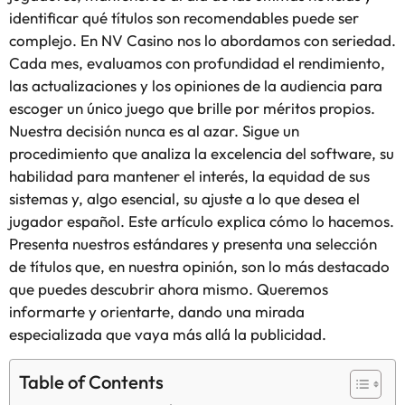
identificar qué títulos son recomendables puede ser
complejo. En NV Casino nos lo abordamos con seriedad.
Cada mes, evaluamos con profundidad el rendimiento,
las actualizaciones y los opiniones de la audiencia para
escoger un único juego que brille por méritos propios.
Nuestra decisión nunca es al azar. Sigue un
procedimiento que analiza la excelencia del software, su
habilidad para mantener el interés, la equidad de sus
sistemas y, algo esencial, su ajuste a lo que desea el
jugador español. Este artículo explica cómo lo hacemos.
Presenta nuestros estándares y presenta una selección
de títulos que, en nuestra opinión, son lo más destacado
que puedes descubrir ahora mismo. Queremos
informarte y orientarte, dando una mirada
especializada que vaya más allá la publicidad.
Table of Contents