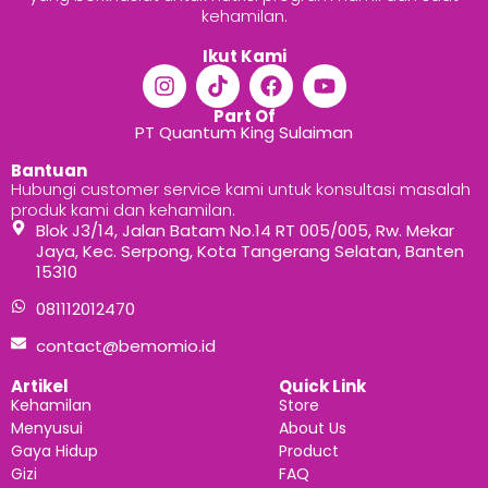
kehamilan.
Ikut Kami
Part Of
PT Quantum King Sulaiman
Bantuan
Hubungi customer service kami untuk konsultasi masalah
produk kami dan kehamilan.
Blok J3/14, Jalan Batam No.14 RT 005/005, Rw. Mekar
Jaya, Kec. Serpong, Kota Tangerang Selatan, Banten
15310
081112012470
contact@bemomio.id
Artikel
Quick Link
Kehamilan
Store
Menyusui
About Us
Gaya Hidup
Product
Gizi
FAQ