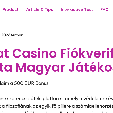
Product
Article & Tips
Interactive Test
FAQ
y 2026
Author
t Casino Fiókveri
ta Magyar Játék
ine szerencsejáték-platform, amely a védelemre és
 a filozófiának az egyik fő pillére a számlaellenőrzé