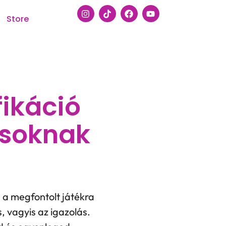
Store
fikáció
osoknak
 a megfontolt játékra
s, vagyis az igazolás.