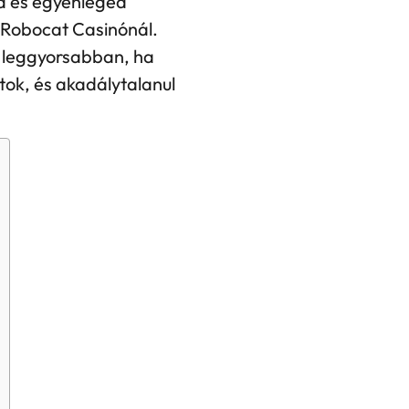
id és egyenleged
a Robocat Casinónál.
 leggyorsabban, ha
tok, és akadálytalanul