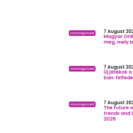
7 August 20
Uncategorized
Magyar Onli
meg, mely b
7 August 20
Uncategorized
Új játékok 
ban: felfed
7 August 20
Uncategorized
The future o
trends and 
2026