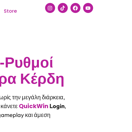
Store
‑Ρυθμοί
ορα Κέρδη
ωρίς την μεγάλη διάρκεια,
QuickWin
α κάνετε
Login
,
 gameplay και άμεση