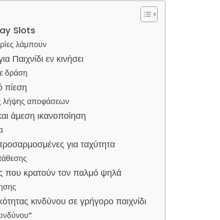
lay Slots
δρίες λάμπουν
ια Παιχνίδι εν κινήσει
σε δράση
 πίεση
ς λήψης αποφάσεων
αι άμεση ικανοποίηση
α
προσαρμοσμένες για ταχύτητα
τάθεσης
ες που κρατούν τον παλμό ψηλά
θησης
κότητας κινδύνου σε γρήγορο παιχνίδι
κινδύνου”