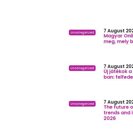
7 August 20
Uncategorized
Magyar Onli
meg, mely b
7 August 20
Uncategorized
Új játékok 
ban: felfed
7 August 20
Uncategorized
The future o
trends and 
2026