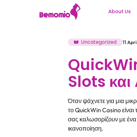
About Us
Uncategorized
11 Apr
QuickWin
Slots κα
Όταν ψάχνετε για μια μικ
το QuickWin Casino είναι 
σας καλωσορίζουν με ένα
ικανοποίηση.