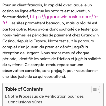
Pour un client français, la rapidité avec laquelle un
casino en ligne effectue les retraits est souvent un
https://ggranawincasino.com/fr-
facteur décisif,
fr/
. Les sites promettent beaucoup, mais la réalité est
parfois autre. Nous avons donc souhaité de tester par
nous-mêmes les périodes de paiement chez Granawin
Casino, depuis la France. Notre test suit le parcours
complet d’un joueur, du premier dépôt jusqu’à la
réception de l’argent. Nous avons mesuré chaque
période, identifié les points de friction et jugé la solidité
du système. Ce compte-rendu repose sur une
observation concrète, sans préjugé, pour vous donner
une idée juste de ce qui vous attend.
Table of Contents
Notre Processus de Vérification pour des
Conclusions Sûres