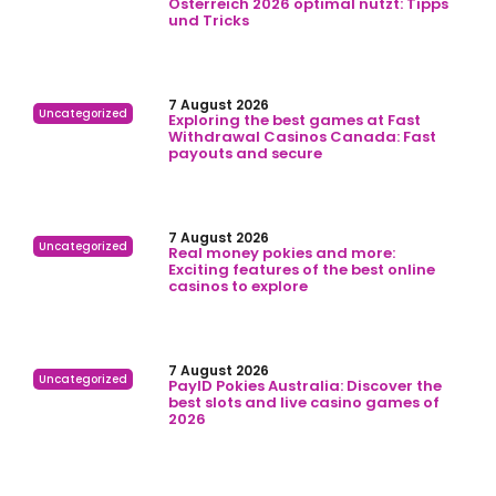
Österreich 2026 optimal nutzt: Tipps
und Tricks
7 August 2026
Uncategorized
Exploring the best games at Fast
Withdrawal Casinos Canada: Fast
payouts and secure
7 August 2026
Uncategorized
Real money pokies and more:
Exciting features of the best online
casinos to explore
7 August 2026
Uncategorized
PayID Pokies Australia: Discover the
best slots and live casino games of
2026