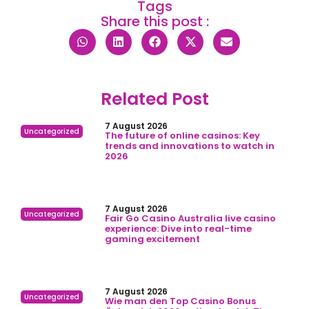
Tags
Share this post :
Related Post
7 August 2026
Uncategorized
The future of online casinos: Key
trends and innovations to watch in
2026
7 August 2026
Uncategorized
Fair Go Casino Australia live casino
experience: Dive into real-time
gaming excitement
7 August 2026
Uncategorized
Wie man den Top Casino Bonus