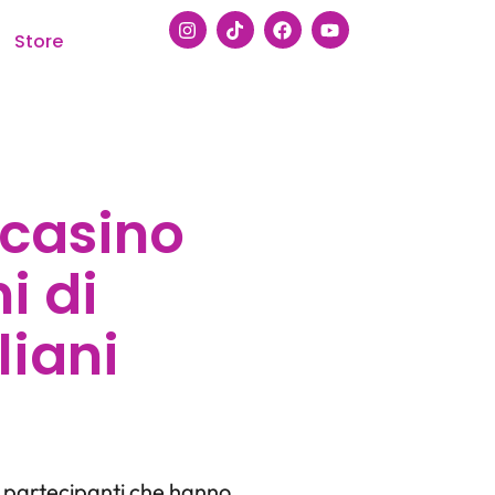
Store
l casino
i di
liani
i partecipanti che hanno