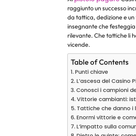
raggiunto un successo incre
da tattica, dedizione e un
insegnante che festeggia l
rilevante. Che tattiche li 
vicende.
Table of Contents
Punti chiave
L’ascesa del Casino P
Conosci i campioni de
Vittorie cambianti: is
Tattiche che danno i l
Enormi vittorie e com
L’impatto sulla comuni
Dietro le quinte: come