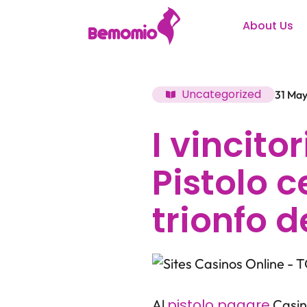
About Us
Uncategorized
31 Ma
I vincitor
Pistolo c
trionfo d
pistolo pagare
Al
Casino