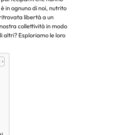
è in ognuno di noi, nutrito
ritrovata libertà a un
ostra collettività in modo
i altri? Esploriamo le loro
ri