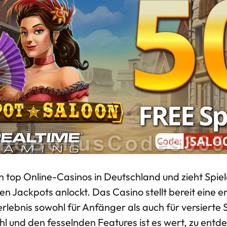
n top Online-Casinos in Deutschland und zieht Spiel
n Jackpots anlockt. Das Casino stellt bereit eine e
rlebnis sowohl für Anfänger als auch für versierte 
hl und den fesselnden Features ist es wert, zu ent