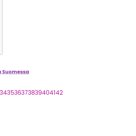
la Suomessa
34
35
36
37
38
39
40
41
42