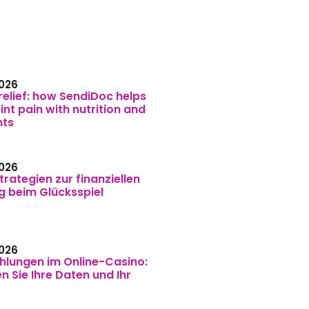
026
relief: how SendiDoc helps
nt pain with nutrition and
nts
026
trategien zur finanziellen
g beim Glücksspiel
026
hlungen im Online-Casino:
n Sie Ihre Daten und Ihr