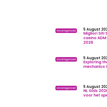
5 August 20
Uncategorized
Migliori Siti
casino ADM e
2026
5 August 20
Uncategorized
Exploring th
mechanics 
5 August 20
Uncategorized
NL Gids 202
voor het sp