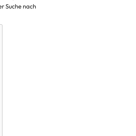
der Suche nach