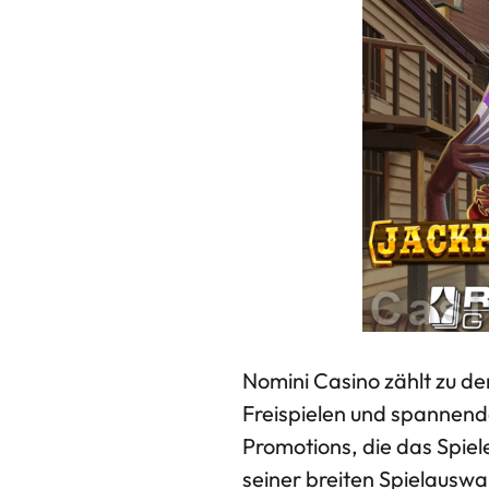
Nomini Casino zählt zu de
Freispielen und spannende
Promotions, die das Spiele
seiner breiten Spielauswa