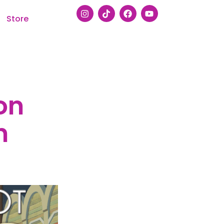
Store
on
n