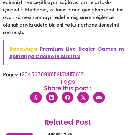
edinmiştir ve çeşitli oyun sağlayıcıları ile ortaklık
içindedir. Methabet, kullanıcılarına geniş kapsamlı bir
oyun kümesi sunmayı hedeflemiş, sınırsız eğlence
olanaklarıyla adeta bir online kumarhane deneyimi
sunmuştur.
Baca Juga
Premium-Live-Dealer-Games im
Spinanga Casino in Austria
2
3
4
5
6
7
8
9
10
11
12
13
14
15
16
17
Pages:
1
Tags
Share this post :
Related Post
7 August 2026