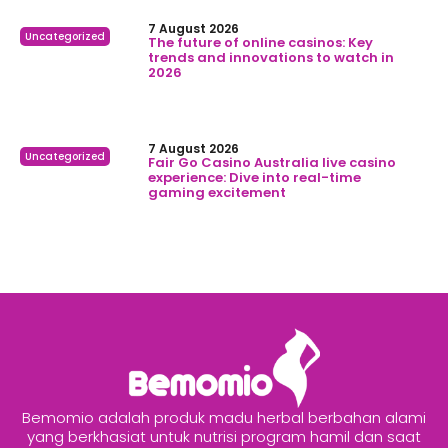
7 August 2026
Uncategorized
The future of online casinos: Key
trends and innovations to watch in
2026
7 August 2026
Uncategorized
Fair Go Casino Australia live casino
experience: Dive into real-time
gaming excitement
Bemomio adalah produk madu herbal berbahan alami
yang berkhasiat untuk nutrisi program hamil dan saat