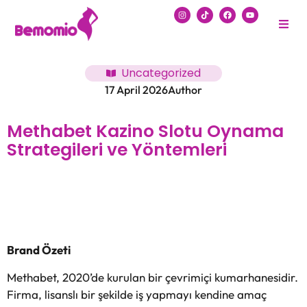
Uncategorized
17 April 2026
Author
Methabet Kazino Slotu Oynama
Strategileri ve Yöntemleri
Brand Özeti
Methabet, 2020’de kurulan bir çevrimiçi kumarhanesidir.
Firma, lisanslı bir şekilde iş yapmayı kendine amaç