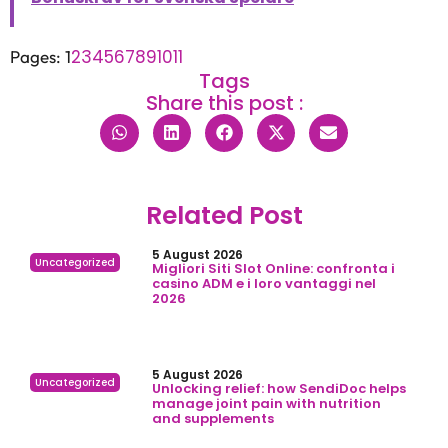
2
3
4
5
6
7
8
9
10
11
Pages:
1
Tags
Share this post :
Related Post
5 August 2026
Uncategorized
Migliori Siti Slot Online: confronta i
casino ADM e i loro vantaggi nel
2026
5 August 2026
Uncategorized
Unlocking relief: how SendiDoc helps
manage joint pain with nutrition
and supplements