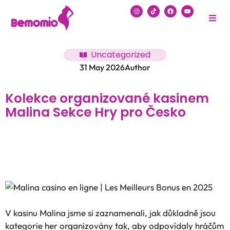
Uncategorized
31 May 2026
Author
Kolekce organizované kasinem
Malina Sekce Hry pro Česko
V kasinu Malina jsme si zaznamenali, jak důkladně jsou
kategorie her organizovány tak, aby odpovídaly hráčům