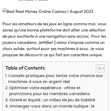
Pour les amateurs de les jeux en ligne comme moi, vous
savez qu’une bonne plateforme doit allier une sélection
de jeux excitante à une navigation sans accroc. Pour les
joueurs canadiens, Jet4Bet Casino s’impose comme un
choix solide, surtout pour ses machines à sous. Je vous
propose de découvrir ce qui fait son caractère unique.
Table of Contents
Conseils pratiques pour tenter votre chance aux
machines à sous en argent réel
Optimiser votre expérience : offres et
promotions pour les membres canadiens
Sûreté et équité : un milieu de jeu de fiabilité
Immergez-vous dans un monde ludique : le