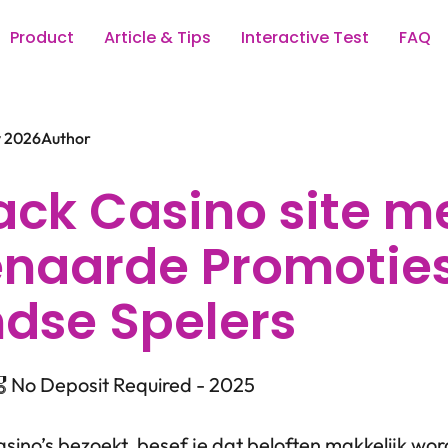
Product
Article & Tips
Interactive Test
FAQ
y 2026
Author
ck Casino site m
naarde Promoties
dse Spelers
asino’s bezoekt, besef je dat beloften makkelijk 