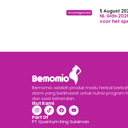
5 August 20
Uncategorized
NL Gids 202
voor het sp
Bemomio adalah produk madu herbal berba
alami yang berkhasiat untuk nutrisi program 
dan saat kehamilan.
Ikut Kami
Part Of
PT Quantum King Sulaiman