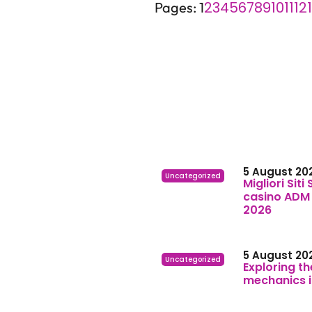
2
3
4
5
6
7
8
9
10
11
12
Pages:
1
5 August 20
Uncategorized
Migliori Siti
casino ADM e
2026
5 August 20
Uncategorized
Exploring th
mechanics 