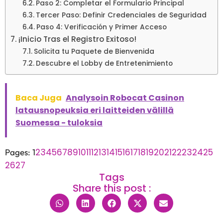
Paso 2: Completar el Formulario Principal
Tercer Paso: Definir Credenciales de Seguridad
Paso 4: Verificación y Primer Acceso
¡Inicio Tras el Registro Exitoso!
Solicita tu Paquete de Bienvenida
Descubre el Lobby de Entretenimiento
Baca Juga
Analysoin Robocat Casinon
latausnopeuksia eri laitteiden välillä
Suomessa - tuloksia
2
3
4
5
6
7
8
9
10
11
12
13
14
15
16
17
18
19
20
21
22
23
24
25
Pages:
1
26
27
Tags
Share this post :