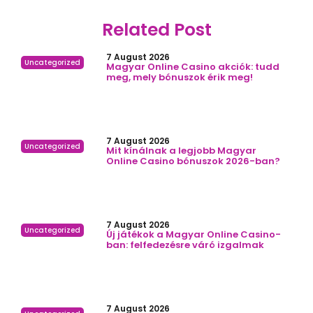
Related Post
7 August 2026
Uncategorized
Magyar Online Casino akciók: tudd
meg, mely bónuszok érik meg!
7 August 2026
Uncategorized
Mit kínálnak a legjobb Magyar
Online Casino bónuszok 2026-ban?
7 August 2026
Uncategorized
Új játékok a Magyar Online Casino-
ban: felfedezésre váró izgalmak
7 August 2026