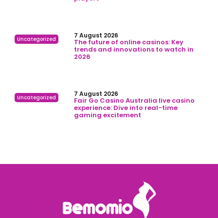
7 August 2026
Uncategorized
The future of online casinos: Key
trends and innovations to watch in
2026
7 August 2026
Uncategorized
Fair Go Casino Australia live casino
experience: Dive into real-time
gaming excitement