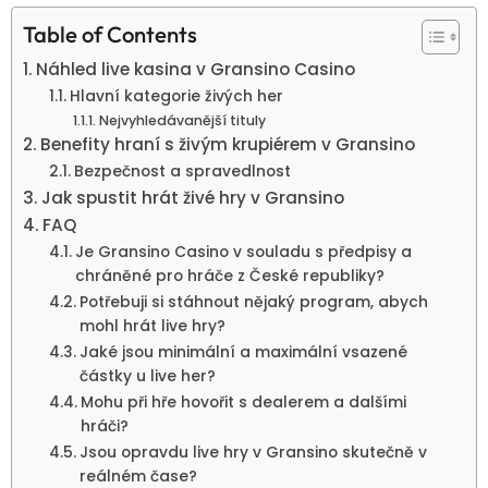
Table of Contents
Náhled live kasina v Gransino Casino
Hlavní kategorie živých her
Nejvyhledávanější tituly
Benefity hraní s živým krupiérem v Gransino
Bezpečnost a spravedlnost
Jak spustit hrát živé hry v Gransino
FAQ
Je Gransino Casino v souladu s předpisy a
chráněné pro hráče z České republiky?
Potřebuji si stáhnout nějaký program, abych
mohl hrát live hry?
Jaké jsou minimální a maximální vsazené
částky u live her?
Mohu při hře hovořit s dealerem a dalšími
hráči?
Jsou opravdu live hry v Gransino skutečně v
reálném čase?