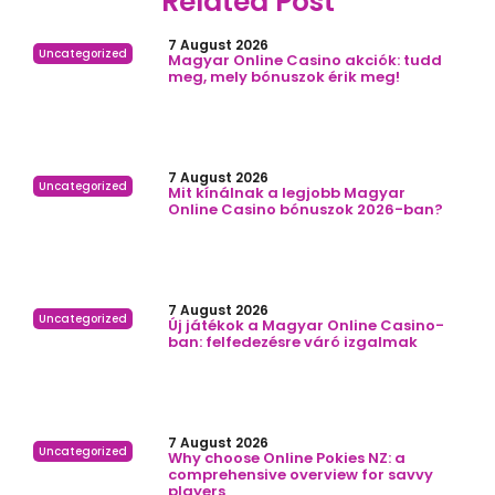
Related Post
7 August 2026
Uncategorized
Magyar Online Casino akciók: tudd
meg, mely bónuszok érik meg!
7 August 2026
Uncategorized
Mit kínálnak a legjobb Magyar
Online Casino bónuszok 2026-ban?
7 August 2026
Uncategorized
Új játékok a Magyar Online Casino-
ban: felfedezésre váró izgalmak
7 August 2026
Uncategorized
Why choose Online Pokies NZ: a
comprehensive overview for savvy
players