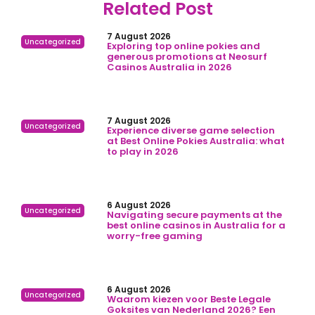
Related Post
7 August 2026
Uncategorized
Exploring top online pokies and
generous promotions at Neosurf
Casinos Australia in 2026
7 August 2026
Uncategorized
Experience diverse game selection
at Best Online Pokies Australia: what
to play in 2026
6 August 2026
Uncategorized
Navigating secure payments at the
best online casinos in Australia for a
worry-free gaming
6 August 2026
Uncategorized
Waarom kiezen voor Beste Legale
Goksites van Nederland 2026? Een