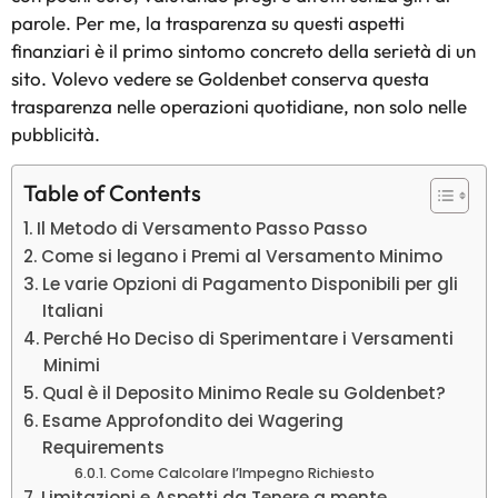
parole. Per me, la trasparenza su questi aspetti
finanziari è il primo sintomo concreto della serietà di un
sito. Volevo vedere se Goldenbet conserva questa
trasparenza nelle operazioni quotidiane, non solo nelle
pubblicità.
Table of Contents
Il Metodo di Versamento Passo Passo
Come si legano i Premi al Versamento Minimo
Le varie Opzioni di Pagamento Disponibili per gli
Italiani
Perché Ho Deciso di Sperimentare i Versamenti
Minimi
Qual è il Deposito Minimo Reale su Goldenbet?
Esame Approfondito dei Wagering
Requirements
Come Calcolare l’Impegno Richiesto
Limitazioni e Aspetti da Tenere a mente