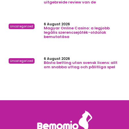
uitgebreide review van de
6 August 2026
Uncategorized
Magyar Online Casino: a legjobb
legális szerencsejáték-oldalak
bemutatása
6 August 2026
Uncategorized
Bästa betting utan svensk licens: allt
om snabba uttag och pålitliga spel