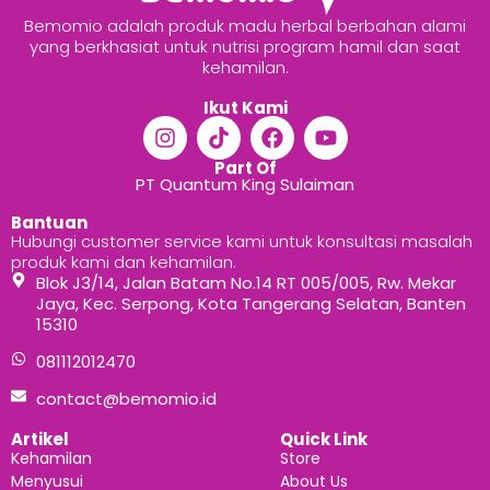
Bemomio adalah produk madu herbal berbahan alami
yang berkhasiat untuk nutrisi program hamil dan saat
kehamilan.
Ikut Kami
Part Of
PT Quantum King Sulaiman
Bantuan
Hubungi customer service kami untuk konsultasi masalah
produk kami dan kehamilan.
Blok J3/14, Jalan Batam No.14 RT 005/005, Rw. Mekar
Jaya, Kec. Serpong, Kota Tangerang Selatan, Banten
15310
081112012470
contact@bemomio.id
Artikel
Quick Link
Kehamilan
Store
Menyusui
About Us