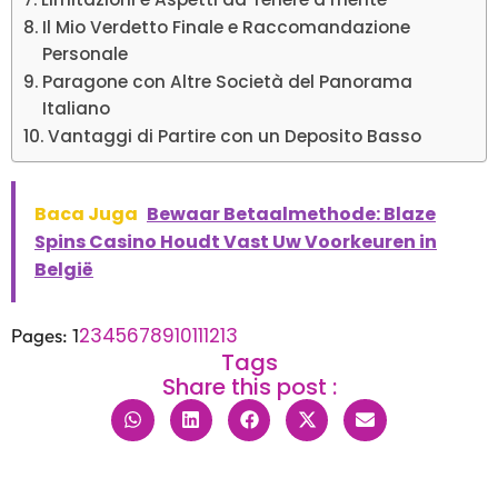
Il Mio Verdetto Finale e Raccomandazione
Personale
Paragone con Altre Società del Panorama
Italiano
Vantaggi di Partire con un Deposito Basso
Baca Juga
Bewaar Betaalmethode: Blaze
Spins Casino Houdt Vast Uw Voorkeuren in
België
2
3
4
5
6
7
8
9
10
11
12
13
Pages:
1
Tags
Share this post :