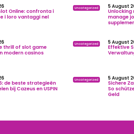
26
5 August 2
Uncategorized
 Slot Online: confronta i
Unlocking 
 i loro vantaggi nel
manage joi
suppleme
26
5 August 2
Uncategorized
e thrill of slot game
Effektive S
in modern casinos
Verwaltun
26
5 August 2
Uncategorized
6: de beste strategieën
Sichere Za
elen bij Cazeus en USPIN
So schütze
Geld