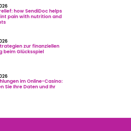
026
relief: how SendiDoc helps
nt pain with nutrition and
nts
026
trategien zur finanziellen
g beim Glücksspiel
026
hlungen im Online-Casino:
n Sie Ihre Daten und Ihr