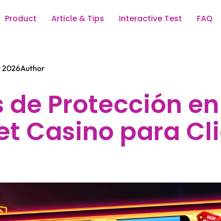
Product
Article & Tips
Interactive Test
FAQ
y 2026
Author
 de Protección en
t Casino para Cli