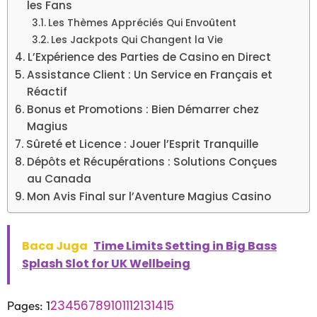
les Fans
Les Thèmes Appréciés Qui Envoûtent
Les Jackpots Qui Changent la Vie
L’Expérience des Parties de Casino en Direct
Assistance Client : Un Service en Français et
Réactif
Bonus et Promotions : Bien Démarrer chez
Magius
Sûreté et Licence : Jouer l’Esprit Tranquille
Dépôts et Récupérations : Solutions Conçues
au Canada
Mon Avis Final sur l’Aventure Magius Casino
Baca Juga
Time Limits Setting in Big Bass
Splash Slot for UK Wellbeing
2
3
4
5
6
7
8
9
10
11
12
13
14
15
Pages:
1