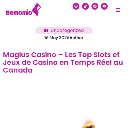
Uncategorized
16 May 2026
Author
Magius Casino – Les Top Slots et
Jeux de Casino en Temps Réel au
Canada