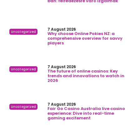
ban: felfedezésre váró izgalmak
7 August 2026
Uncategorized
Why choose Online Pokies NZ: a
comprehensive overview for savvy
players
7 August 2026
Uncategorized
The future of online casinos: Key
trends and innovations to watch in
2026
7 August 2026
Uncategorized
Fair Go Casino Australia live casino
experience: Dive into real-time
gaming excitement