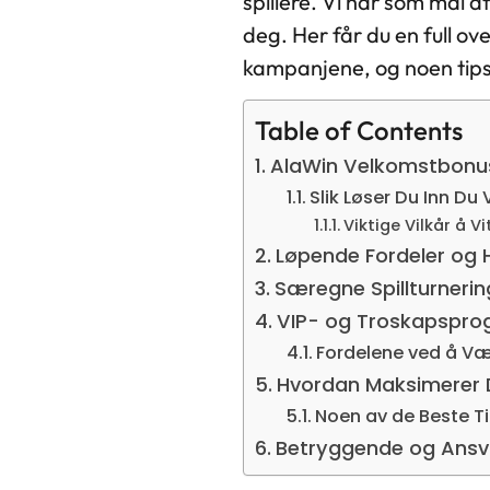
spillere. Vi har som mål a
deg. Her får du en full ov
kampanjene, og noen tips
Table of Contents
AlaWin Velkomstbonus:
Slik Løser Du Inn D
Viktige Vilkår å V
Løpende Fordeler og H
Særegne Spillturneri
VIP- og Troskapsprog
Fordelene ved å Væ
Hvordan Maksimerer 
Noen av de Beste Ti
Betryggende og Ansvar