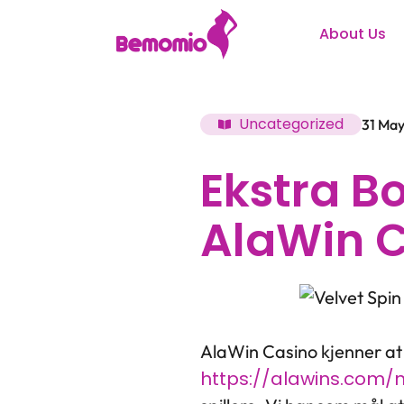
About Us
Uncategorized
31 Ma
Ekstra B
AlaWin C
AlaWin Casino kjenner at 
https://alawins.com/