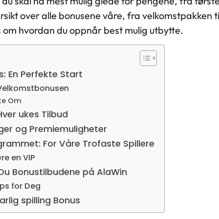
t du skal ha mest mulig glede for pengene, fra første
ersikt over alle bonusene våre, fra velkomstpakken ti
 om hvordan du oppnår best mulig utbytte.
 En Perfekte Start
u Velkomstbonusen
ite Om
ver ukes Tilbud
nger og Premiemuligheter
rammet: For Våre Trofaste Spillere
re en VIP
Du Bonustilbudene på AlaWin
ps for Deg
lig spilling Bonus