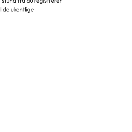
 stund fra du registrerer
l de ukentlige