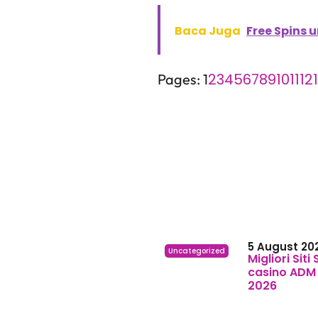
Baca Juga
Free Spins
2
3
4
5
6
7
8
9
10
11
12
Pages:
1
5 August 20
Uncategorized
Migliori Siti
casino ADM e
2026