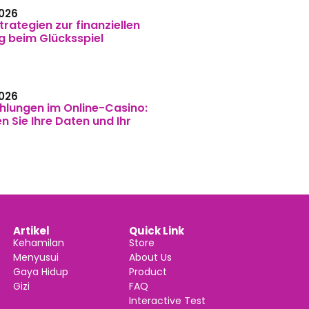
026
trategien zur finanziellen
g beim Glücksspiel
026
hlungen im Online-Casino:
n Sie Ihre Daten und Ihr
Artikel
Quick Link
Kehamilan
Store
Menyusui
About Us
Gaya Hidup
Product
Gizi
FAQ
Interactive Test