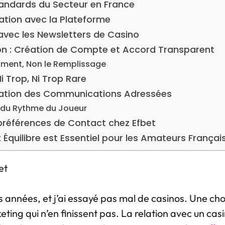
ndards du Secteur en France
pation avec la Plateforme
vec les Newsletters de Casino
on : Création de Compte et Accord Transparent
iment, Non le Remplissage
i Trop, Ni Trop Rare
ation des Communications Adressées
 du Rythme du Joueur
références de Contact chez Efbet
 Équilibre est Essentiel pour les Amateurs Françai
s années, et j’ai essayé pas mal de casinos. Une ch
ng qui n’en finissent pas. La relation avec un casin