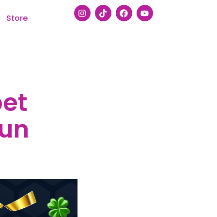
Store
bet
 un