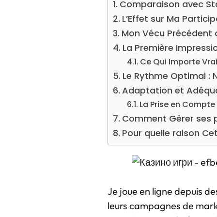
Comparaison avec Sta
L’Effet sur Ma Partici
Mon Vécu Précédent a
La Première Impressi
Ce Qui Importe Vra
Le Rythme Optimal : N
Adaptation et Adéqu
La Prise en Compte
Comment Gérer ses p
Pour quelle raison Cet
Je joue en ligne depuis de
leurs campagnes de marketi