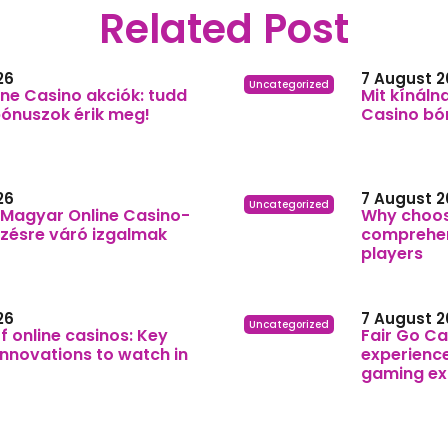
Related Post
26
7 August 2
Uncategorized
ne Casino akciók: tudd
Mit kínáln
ónuszok érik meg!
Casino bó
26
7 August 2
Uncategorized
a Magyar Online Casino-
Why choose
ezésre váró izgalmak
comprehen
players
26
7 August 2
Uncategorized
f online casinos: Key
Fair Go Ca
innovations to watch in
experience
gaming ex