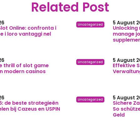
Related Post
26
5 August 2
Uncategorized
 Slot Online: confronta i
Unlocking 
 i loro vantaggi nel
manage joi
suppleme
26
5 August 2
Uncategorized
e thrill of slot game
Effektive S
in modern casinos
Verwaltun
26
5 August 2
Uncategorized
6: de beste strategieën
Sichere Za
elen bij Cazeus en USPIN
So schütze
Geld