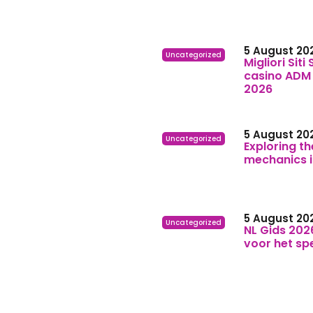
5 August 20
Uncategorized
Migliori Siti
casino ADM e
2026
5 August 20
Uncategorized
Exploring th
mechanics 
5 August 20
Uncategorized
NL Gids 202
voor het sp