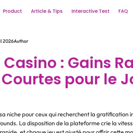
Product
Article & Tips
Interactive Test
FAQ
il 2026
Author
 Casino : Gains Ra
 Courtes pour le 
sa niche pour ceux qui recherchent la gratification 
ounds. La disposition de la plateforme crie la vite
rapide, et chaque jeu est ajusté pour offrir cette m