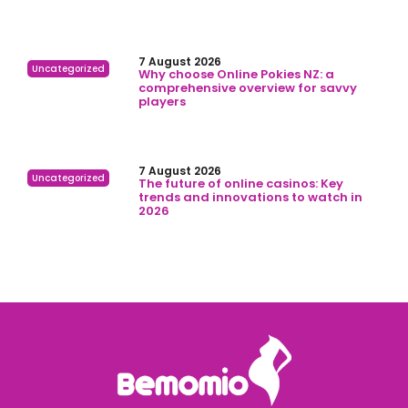
7 August 2026
Uncategorized
Why choose Online Pokies NZ: a
comprehensive overview for savvy
players
7 August 2026
Uncategorized
The future of online casinos: Key
trends and innovations to watch in
2026