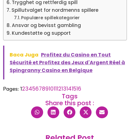
Trygghet og rettferdig spill
Spillutvalget for nordmenns spillere
Populære spillekategorier
Ansvar og bevisst gambling
Kundestøtte og support
Baca Juga
Profitez du Casino en Tout
Sécurité et Profitez des Jeux d'Argent Réel à
Spingranny Casino en Belgique
2
3
4
5
6
7
8
9
10
11
12
13
14
15
16
Pages:
1
Tags
Share this post :
Related Post