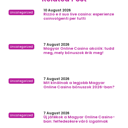
10 August 2026
Uncategorized
Rizzio e il suo live casino: esperienze
coinvolgenti per tutti
7 August 2026
Uncategorized
Magyar Online Casino akciók: tudd
meg, mely bónuszok érik meg!
7 August 2026
Uncategorized
Mit kínálnak a legjobb Magyar
Online Casino bónuszok 2026-ban?
7 August 2026
Uncategorized
Új játékok a Magyar Online Casino-
ban: felfedezésre váró izgalmak