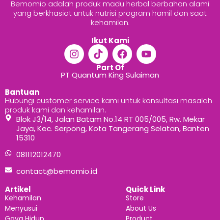
Bemomio adalah produk madu herbal berbahan alami
yang berkhasiat untuk nutrisi program hamil dan saat
kehamilan.
Ikut Kami
Part Of
PT Quantum King Sulaiman
Bantuan
Hubungi customer service kami untuk konsultasi masalah
produk kami dan kehamilan.
Blok J3/14, Jalan Batam No.14 RT 005/005, Rw. Mekar
Jaya, Kec. Serpong, Kota Tangerang Selatan, Banten
15310
081112012470
contact@bemomio.id
Artikel
Quick Link
Kehamilan
Store
Menyusui
About Us
Gaya Hidup
Product