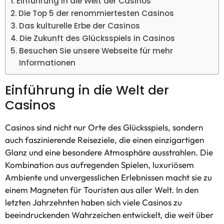
Einführung in die Welt der Casinos
Die Top 5 der renommiertesten Casinos
Das kulturelle Erbe der Casinos
Die Zukunft des Glücksspiels in Casinos
Besuchen Sie unsere Webseite für mehr
Informationen
Einführung in die Welt der
Casinos
Casinos sind nicht nur Orte des Glücksspiels, sondern
auch faszinierende Reiseziele, die einen einzigartigen
Glanz und eine besondere Atmosphäre ausstrahlen. Die
Kombination aus aufregenden Spielen, luxuriösem
Ambiente und unvergesslichen Erlebnissen macht sie zu
einem Magneten für Touristen aus aller Welt. In den
letzten Jahrzehnten haben sich viele Casinos zu
beeindruckenden Wahrzeichen entwickelt, die weit über