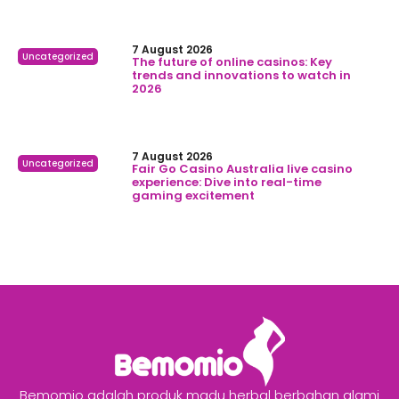
7 August 2026
Uncategorized
The future of online casinos: Key
trends and innovations to watch in
2026
7 August 2026
Uncategorized
Fair Go Casino Australia live casino
experience: Dive into real-time
gaming excitement
Bemomio adalah produk madu herbal berbahan alami