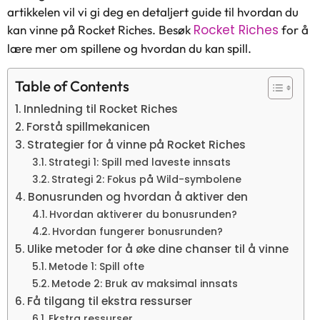
artikkelen vil vi gi deg en detaljert guide til hvordan du
Rocket Riches
kan vinne på Rocket Riches. Besøk
for å
lære mer om spillene og hvordan du kan spill.
Table of Contents
Innledning til Rocket Riches
Forstå spillmekanicen
Strategier for å vinne på Rocket Riches
Strategi 1: Spill med laveste innsats
Strategi 2: Fokus på Wild-symbolene
Bonusrunden og hvordan å aktiver den
Hvordan aktiverer du bonusrunden?
Hvordan fungerer bonusrunden?
Ulike metoder for å øke dine chanser til å vinne
Metode 1: Spill ofte
Metode 2: Bruk av maksimal innsats
Få tilgang til ekstra ressurser
Ekstra ressurser