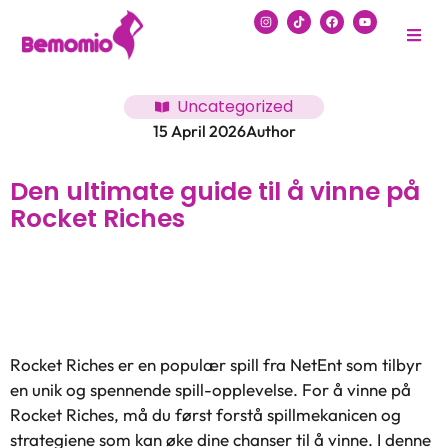
Uncategorized
15 April 2026
Author
Den ultimate guide til å vinne på
Rocket Riches
Rocket Riches er en populær spill fra NetEnt som tilbyr
en unik og spennende spill-opplevelse. For å vinne på
Rocket Riches, må du først forstå spillmekanicen og
strategiene som kan øke dine chanser til å vinne. I denne