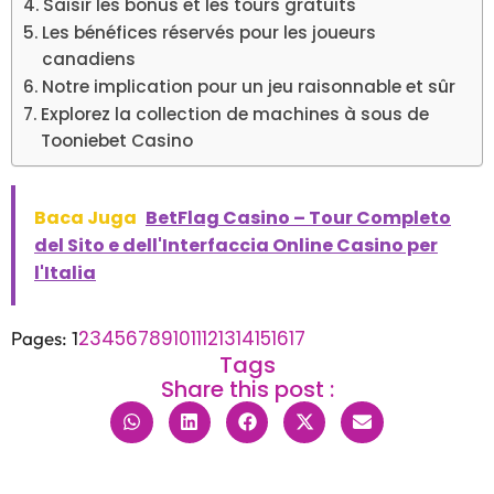
Saisir les bonus et les tours gratuits
Les bénéfices réservés pour les joueurs
canadiens
Notre implication pour un jeu raisonnable et sûr
Explorez la collection de machines à sous de
Tooniebet Casino
Baca Juga
BetFlag Casino – Tour Completo
del Sito e dell'Interfaccia Online Casino per
l'Italia
2
3
4
5
6
7
8
9
10
11
12
13
14
15
16
17
Pages:
1
Tags
Share this post :