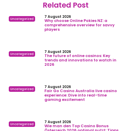
Related Post
7 August 2026
Uncategorized
Why choose Online Pokies NZ: a
comprehensive overview for savvy
players
7 August 2026
Uncategorized
The future of online casinos: Key
trends and innovations to watch in
2026
7 August 2026
Uncategorized
Fair Go Casino Australia live casino
experience: Dive into real-time
gaming excitement
7 August 2026
Uncategorized
Wie man den Top Casino Bonus
Österreich 2026 optimal nutzt: Tipps