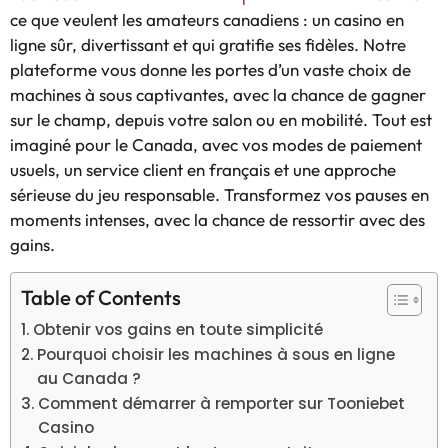
ce que veulent les amateurs canadiens : un casino en
ligne sûr, divertissant et qui gratifie ses fidèles. Notre
plateforme vous donne les portes d’un vaste choix de
machines à sous captivantes, avec la chance de gagner
sur le champ, depuis votre salon ou en mobilité. Tout est
imaginé pour le Canada, avec vos modes de paiement
usuels, un service client en français et une approche
sérieuse du jeu responsable. Transformez vos pauses en
moments intenses, avec la chance de ressortir avec des
gains.
Table of Contents
Obtenir vos gains en toute simplicité
Pourquoi choisir les machines à sous en ligne
au Canada ?
Comment démarrer à remporter sur Tooniebet
Casino