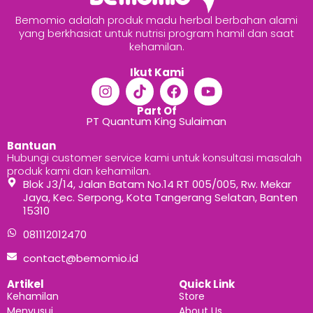
Bemomio adalah produk madu herbal berbahan alami
yang berkhasiat untuk nutrisi program hamil dan saat
kehamilan.
Ikut Kami
Part Of
PT Quantum King Sulaiman
Bantuan
Hubungi customer service kami untuk konsultasi masalah
produk kami dan kehamilan.
Blok J3/14, Jalan Batam No.14 RT 005/005, Rw. Mekar
Jaya, Kec. Serpong, Kota Tangerang Selatan, Banten
15310
081112012470
contact@bemomio.id
Artikel
Quick Link
Kehamilan
Store
Menyusui
About Us