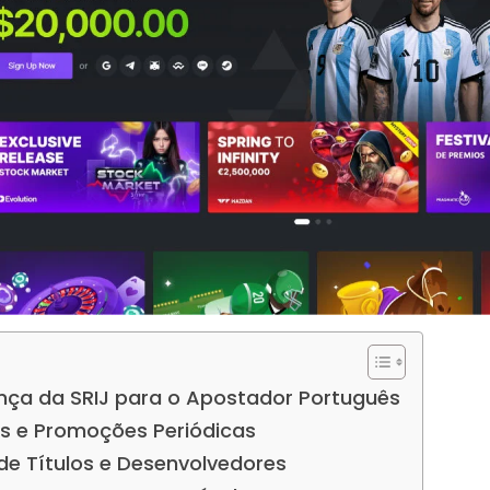
ença da SRIJ para o Apostador Português
s e Promoções Periódicas
 de Títulos e Desenvolvedores