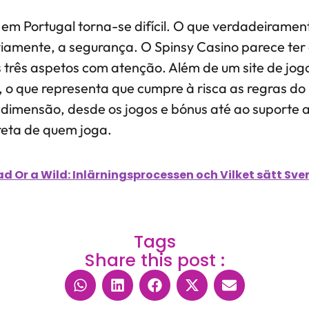
 em Portugal torna-se difícil. O que verdadeiramen
bviamente, a segurança. O Spinsy Casino parece te
três aspetos com atenção. Além de um site de jog
a, o que representa que cumpre à risca as regras do
imensão, desde os jogos e bónus até ao suporte a
reta de quem joga.
 Or a Wild: Inlärningsprocessen och Vilket sätt Sveri
Tags
Share this post :