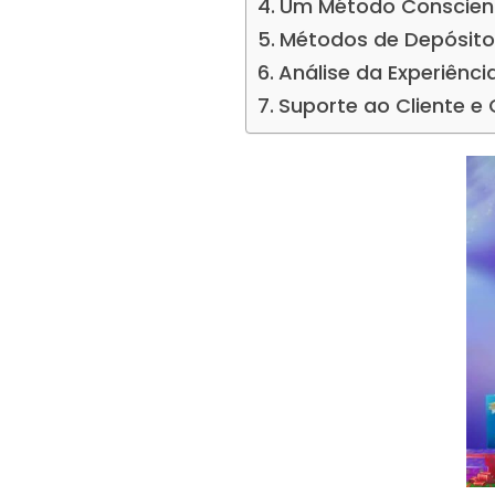
Um Método Conscien
Métodos de Depósito
Análise da Experiênci
Suporte ao Cliente e 