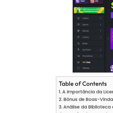
Table of Contents
A Importância da Lic
Bónus de Boas-Vinda
Análise da Biblioteca