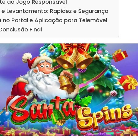
te ao Jogo Responsável
 e Levantamento: Rapidez e Segurança
a no Portal e Aplicação para Telemóvel
Conclusão Final