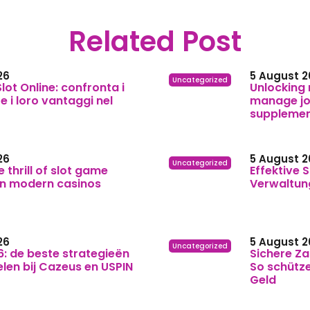
Related Post
26
5 August 2
Uncategorized
 Slot Online: confronta i
Unlocking 
 i loro vantaggi nel
manage joi
suppleme
26
5 August 2
Uncategorized
e thrill of slot game
Effektive S
in modern casinos
Verwaltun
26
5 August 2
Uncategorized
6: de beste strategieën
Sichere Za
elen bij Cazeus en USPIN
So schütze
Geld